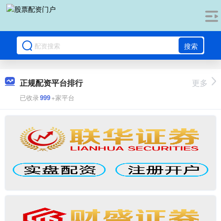
搜索
正规配资平台排行
更多
已收录
999
+家平台