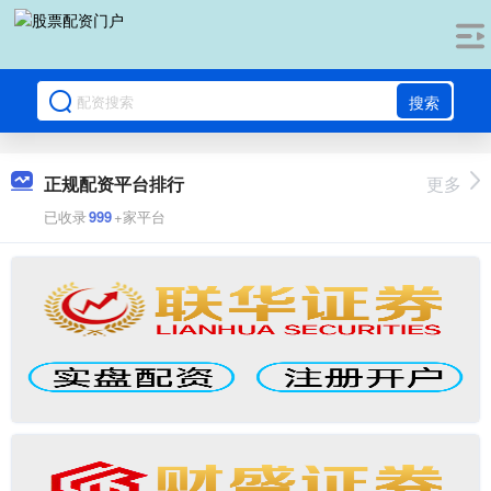
搜索
正规配资平台排行
更多
已收录
999
+家平台