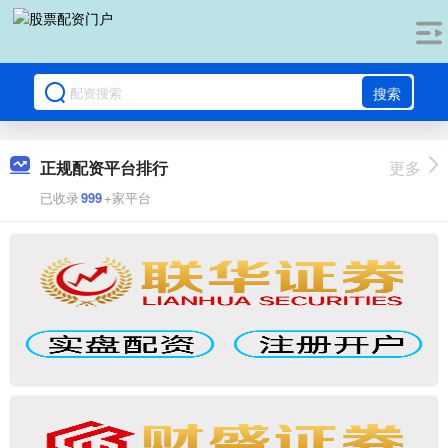
搜索
正规配资平台排行
更多
已收录
999
+家平台